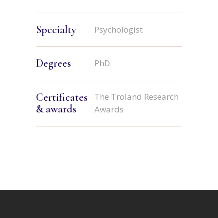
Specialty
Psychologist
Degrees
PhD
Certificates
The Troland Research
& awards
Awards